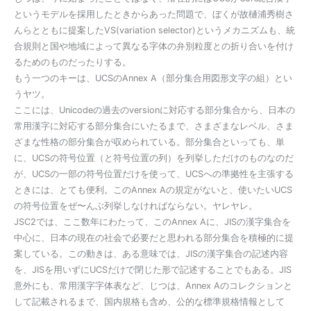
というモデルを採用したときからあった問題で、ぼくが故樋浦秀樹さ
んらとともに提案したVS(variation selector)というメカニズムも、統
合規則と国や地域によって異なる字体の弁別粒度との折り合いを付け
るためのものだったりする。
もう一つのキーは、UCSのAnnex A（部分集合用図形文字の組）とい
うヤツ。
ここには、Unicodeの過去のversionに対応する部分集合から、日本の
常用漢字に対応する部分集合にいたるまで、さまざまなレベル、さま
ざまな性格の部分集合が収められている。部分集合といっても、単
に、UCSの符号位置（と符号位置の列）を列挙しただけのものなのだ
が、UCSの一部の符号位置だけを使って、UCSへの準拠性を主張する
ときには、とても便利。このAnnex Aの規定がないと、使いたいUCS
の符号位置をぜ〜んぶ列挙しなければならない。ヤレヤレ。
JSC2では、ここ数年にわたって、このAnnex Aに、JISの漢字集合を
中心に、日本の現在の社会で必要だと思われる部分集合を積極的に提
案している。この動きは、ある意味では、JISの漢字集合の記述内容
を、JISを用いずにUCSだけで閉じた形で記述することでもある。JIS
意外にも、常用漢字字体表など、じつは、Annex Aのコレクションと
して記載されるまで、国内規格も含め、公的な標準規格情報として