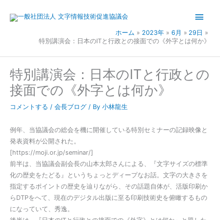
内
メ
容
を
イ
ホーム
2023年
6月
29日
ス
特別講演会：日本のITと行政との接面での《外字とは何か》
キ
ン
ッ
特別講演会：日本のITと行政との
メ
プ
接面での《外字とは何か》
ニ
コメントする
/
会長ブログ
/ By
小林龍生
ュ
例年、当協議会の総会を機に開催している特別セミナーの記録映像と
ー
発表資料が公開された。
[https://moji.or.jp/seminar/]
前半は、当協議会副会長の山本太郎さんによる、『文字サイズの標準
化の歴史をたどる』というちょっとディープなお話。文字の大きさを
指定するポイントの歴史を辿りながら、その話題自体が、活版印刷か
らDTPをへて、現在のデジタル出版に至る印刷技術史を俯瞰するもの
になっていて、秀逸。