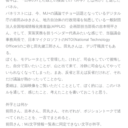
後半は、『日本のITと行政との接面での《外字》とは何か』と題した
パネル。
パネリストには、今、MJ+の議論でチョー話題となっているデジタル
庁の前田みゆきさん、地方自治体の行政現場を知悉している一般財団
法人全国地域情報化推進協(APPLIC) 企画部担当部長の吉本明平さ
ん、そして、実装実務を担うベンダー代表みたいな感じで、当協議会
事務局長で、日本マイクロソフトのNTO(National Technology
Officer)のご存じ田丸健三郎さん。田丸さんは、デジ庁職員でもあ
る。
ぼくも、モデレータとして登壇した。けれど、司会をしていて後悔し
た。自分で言いたいことが、山と出て来て、冷静に司会なんてやって
いられなくなってしまった。まあ、反省と言えば反省だけれど、それ
だけ議論が熱かったってことかな。
委細は、記録映像をご覧いただくこととして、ぼく的には、このパネ
ルを通して、感じたこと、考えたことを書いておこうと思う。
外字とは何か
前田さん、吉本さん、田丸さん、それぞれが、ポジショントークで述
べてくれたことを、一言でまとめると。
前田さん：MJ文字情報一覧表に同定できない文字が外字。