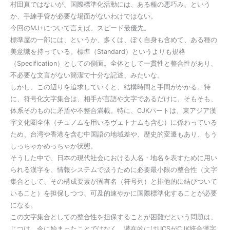
村田真ではないが、国際標準化活動には、ある種の悪巧み、という
か、手練手管が必要な場面がないわけではない。
今回のMJ+について言えば、スピード最優先。
標準屋の一部には、というか、多くは、ぼく自身も含めて、ある種の
美意識を持っている。標準（Standard）というよりも規格
（Specification）としての側面。全体として一貫性と整合性があり、
不必要な文言がない簡潔で十分な記述、みたいな。
しかし、この辺りを追求していくと、結構時間と手間がかかる。特
に、符号化文字集合は、相手が言語や文字であるだけに、そもそも、
体系そのものに矛盾や不整合満載。特に、CJKパートは、東アジア漢
字文化圏全体（チュノムを用いるヴェトナムも含む）に係わっている
ため、台湾や香港を含む中国語の地域差や、歴史的変遷もあり、もう
しっちゃかめっちゃか状態。
そうした中で、日本の現代社会における人名・地名を表すために用い
られる漢字を、情報システムで扱うために必要最小限の整合性（文字
集合として、その構成要素が固有名（符号列）と排他的に結びついて
いること）を担保しつつ、可及的速やかに国際標準化することが必要
になる。
この文字集合としての整合性を担保することが困難だという問題は、
じつは、今に始まったことではなく、潜在的にはUCSがCJK統合漢字