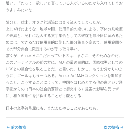
近い。「だって、欲しいと言っている人がいるのだから入れてしまお
うよ」みたいな。
随分と、些末、オタク的議論にはまり込んでしまったが。
上に挙げたような、地域や国、使用目的の違いによる、字体分別粒度
の差異と、それに起因する文字集合としての破綻を最小限に留めるた
めには、できるだけ使用目的に則した部分集合を定めて、使用範囲を
その部分集合に限定するのが手っ取り早い。
ぼくが、Annex Aにこだわっているのは、まさに、そのためなのだ。
このアーティクルの前の方に、MJ+の最終目的は、国際標準としての
UCSとの整合性を取ることだ、と書いた。しかし、もうお分かりのよ
うに、ゴールはもう一つある。Annex AにMJ+コレクションを追加す
ること。こうすることによって、中国をはじめとする他の東アジア漢
字圏からの（日本の社会的要請とは衝突する）提案の影響を受けず
に、相互運用性を担保することが可能となる。
日本の文字符号屋にも、まだまだやることがあるなあ。
←
前の投稿
次の投稿
→