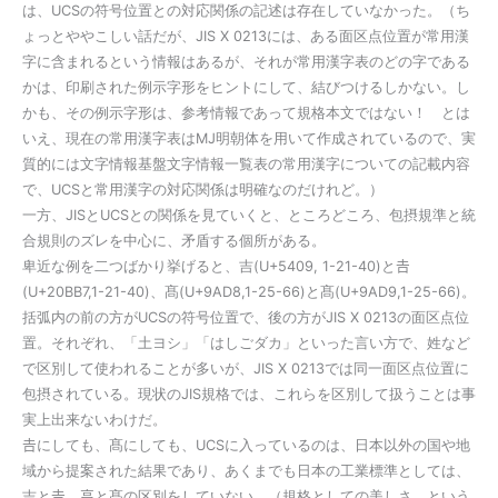
は、UCSの符号位置との対応関係の記述は存在していなかった。（ち
ょっとややこしい話だが、JIS X 0213には、ある面区点位置が常用漢
字に含まれるという情報はあるが、それが常用漢字表のどの字である
かは、印刷された例示字形をヒントにして、結びつけるしかない。し
かも、その例示字形は、参考情報であって規格本文ではない！ とは
いえ、現在の常用漢字表はMJ明朝体を用いて作成されているので、実
質的には文字情報基盤文字情報一覧表の常用漢字についての記載内容
で、UCSと常用漢字の対応関係は明確なのだけれど。）
一方、JISとUCSとの関係を見ていくと、ところどころ、包摂規準と統
合規則のズレを中心に、矛盾する個所がある。
卑近な例を二つばかり挙げると、吉(U+5409, 1-21-40)と𠮷
(U+20BB7,1-21-40)、髙(U+9AD8,1-25-66)と髙(U+9AD9,1-25-66)。
括弧内の前の方がUCSの符号位置で、後の方がJIS X 0213の面区点位
置。それぞれ、「土ヨシ」「はしごダカ」といった言い方で、姓など
で区別して使われることが多いが、JIS X 0213では同一面区点位置に
包摂されている。現状のJIS規格では、これらを区別して扱うことは事
実上出来ないわけだ。
𠮷にしても、髙にしても、UCSに入っているのは、日本以外の国や地
域から提案された結果であり、あくまでも日本の工業標準としては、
吉と𠮷、高と髙の区別をしていない。（規格としての美しさ、という