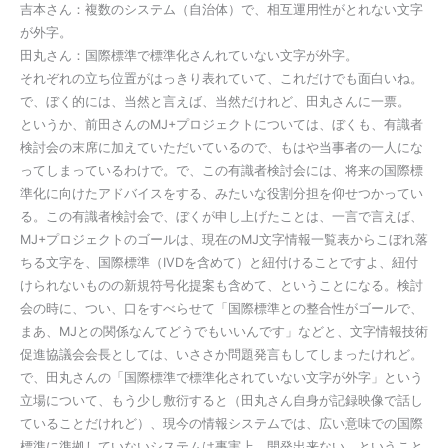
吉本さん：複数のシステム（自治体）で、相互運用性がとれない文字
が外字。
田丸さん：国際標準で標準化さんれていない文字が外字。
それぞれの立ち位置がはっきり表れていて、これだけでも面白いね。
で、ぼく的には、当然と言えば、当然だけれど、田丸さんに一票。
というか、前田さんのMJ+プロジェクトについては、ぼくも、有識者
検討会の末席に加えていただいているので、もはや当事者の一人にな
ってしまっているわけで。で、この有識者検討会には、将来の国際標
準化に向けたアドバイスをする、みたいな役割分担を仰せつかってい
る。この有識者検討会で、ぼくが申し上げたことは、一言で言えば、
MJ+プロジェクトのゴールは、現在のMJ文字情報一覧表からこぼれ落
ちる文字を、国際標準（IVDを含めて）と紐付けることですよ、紐付
けられないものの新規符号化提案も含めて、ということになる。検討
会の時に、つい、口をすべらせて「国際標準との整合性がゴールで、
まあ、MJとの関係なんてどうでもいいんです」などと、文字情報技術
促進協議会会長としては、いささか問題発言もしてしまったけれど。
で、田丸さんの「国際標準で標準化されていない文字が外字」という
立場について、もう少し敷衍すると（田丸さん自身が記録映像で話し
ていることだけれど）、現今の情報システムでは、広い意味での国際
標準に準拠していないシステムは事実上、開発出来ない、ということ