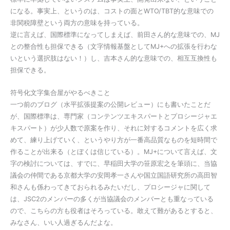
になる。事実上、というのは、コストの面とWTO/TBT的な意味での
非関税障壁という両方の意味を持っている。
逆に言えば、国際標準になってしまえば、前田さん的な意味での、MJ
との整合性も担保できる（文字情報基盤としてMJ+への拡張を行わな
いという選択肢はない！）し、吉本さん的な意味での、相互互換性も
担保できる。
符号化文字集合屋がやるべきこと
一つ前のブログ（水平拡張提案の公開レビュー）にも書いたことだ
が、国際標準は、専門家（コンテンツエキスパートとプロシージャエ
キスパート）が少人数で原案を作り、それに対するコメントを広く求
めて、練り上げていく、というやり方が一番高品質なものを短時間で
作ることが出来る（とぼくは信じている）。MJ+について言えば、文
字の検討については、すでに、早稲田大学の笹原宏之を筆頭に、当協
議会の仲間である京都大学の安岡孝一さんや国立国語研究所の高田智
和さんも係わってきておられるみたいだし、プロシージャに関して
は、JSC2のメンバーの多くが当協議会のメンバーとも重なっている
ので、こちらの方も役者はそろっている。敢えて難があるとすると、
みなさん、いい人過ぎるんだよな。