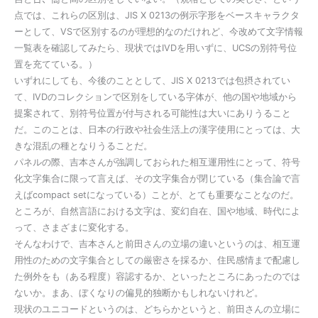
点では、これらの区別は、JIS X 0213の例示字形をベースキャラクタ
ーとして、VSで区別するのが理想的なのだけれど、今改めて文字情報
一覧表を確認してみたら、現状ではIVDを用いずに、UCSの別符号位
置を充てている。）
いずれにしても、今後のこととして、JIS X 0213では包摂されてい
て、IVDのコレクションで区別をしている字体が、他の国や地域から
提案されて、別符号位置が付与される可能性は大いにありうること
だ。このことは、日本の行政や社会生活上の漢字使用にとっては、大
きな混乱の種となりうることだ。
パネルの際、吉本さんが強調しておられた相互運用性にとって、符号
化文字集合に限って言えば、その文字集合が閉じている（集合論で言
えばcompact setになっている）ことが、とても重要なことなのだ。
ところが、自然言語における文字は、変幻自在、国や地域、時代によ
って、さまざまに変化する。
そんなわけで、吉本さんと前田さんの立場の違いというのは、相互運
用性のための文字集合としての厳密さを採るか、住民感情まで配慮し
た例外をも（ある程度）容認するか、といったところにあったのでは
ないか。まあ、ぼくなりの偏見的独断かもしれないけれど。
現状のユニコードというのは、どちらかというと、前田さんの立場に