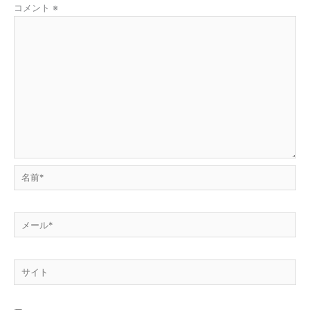
コメント
※
名
前
*
メ
ー
ル
サ
*
イ
ト