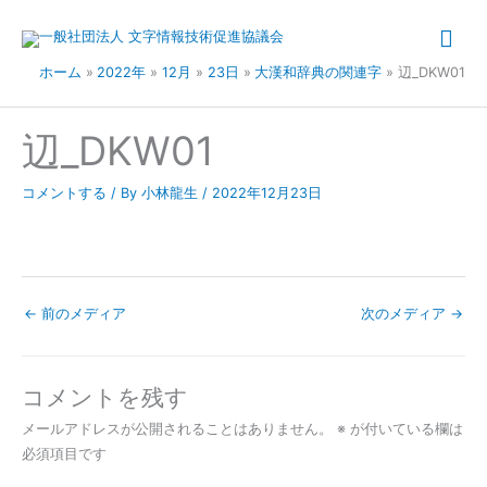
内
メ
容
を
イ
ホーム
2022年
12月
23日
大漢和辞典の関連字
辺_DKW01
ス
キ
ン
辺_DKW01
ッ
メ
プ
コメントする
/ By
小林龍生
/
2022年12月23日
ニ
ュ
ー
←
前のメディア
次のメディア
→
コメントを残す
メールアドレスが公開されることはありません。
※
が付いている欄は
必須項目です