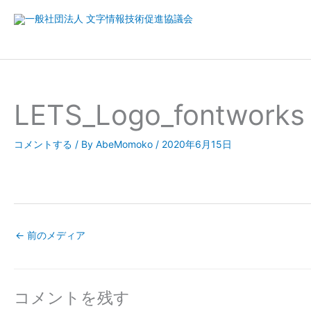
内
容
を
ス
キ
ッ
LETS_Logo_fontworks
プ
コメントする
/ By
AbeMomoko
/
2020年6月15日
←
前のメディア
コメントを残す