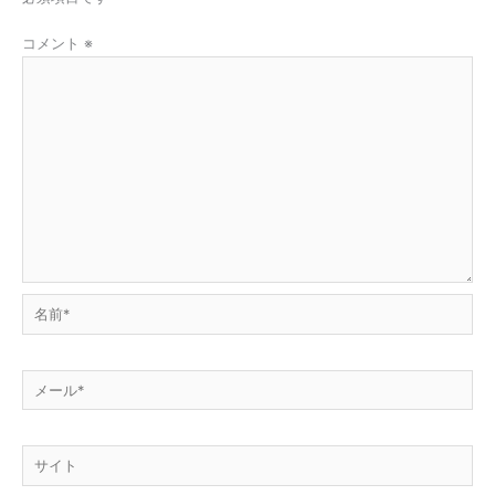
コメント
※
名
前
*
メ
ー
ル
サ
*
イ