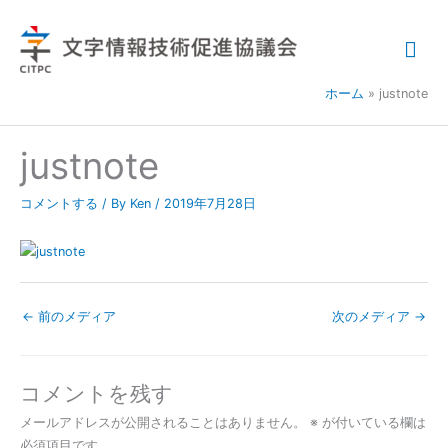
内
メ
容
を
イ
ス
ホーム
justnote
キ
ン
ッ
メ
プ
justnote
ニ
コメントする
/ By
Ken
/
2019年7月28日
ュ
ー
←
前のメディア
次のメディア
→
コメントを残す
メールアドレスが公開されることはありません。
※
が付いている欄は
必須項目です