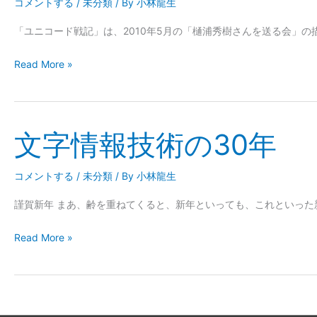
コメントする
/
未分類
/ By
小林龍生
め
「ユニコード戦記」は、2010年5月の「樋浦秀樹さんを送る会」
そ
の
Read More »
後：
阿
南
さ
文字情報技術の30年
文
ん
字
と
情
コメントする
/
未分類
/ By
小林龍生
加
報
治
謹賀新年 まあ、齢を重ねてくると、新年といっても、これといっ
技
佐
術
Read More »
さ
の
ん
30
年