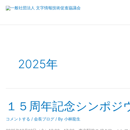
内
容
を
ス
キ
ッ
プ
2025年
１５周年記念シンポジ
１
５
周
コメントする
/
会長ブログ
/ By
小林龍生
年