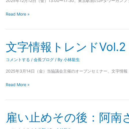
2025年12月12日（金）13:00〜17:30、東京駅前のJPタワーカ
記
念
Read More »
シ
ン
ポ
ジ
文字情報トレンドVol.2
文
ウ
字
ム
情
コメントする
/
会長ブログ
/ By
小林龍生
へ
報
の
2025年3月14日（金）当協議会主催のオープンセミナー、文字情報ト
ト
お
レ
Read More »
誘
ン
い
ド
Vol.2
雇い止めその後：阿南
雇
い
止