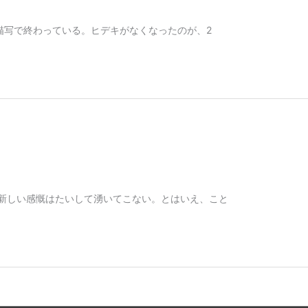
の描写で終わっている。ヒデキがなくなったのが、2
た新しい感慨はたいして湧いてこない。とはいえ、こと