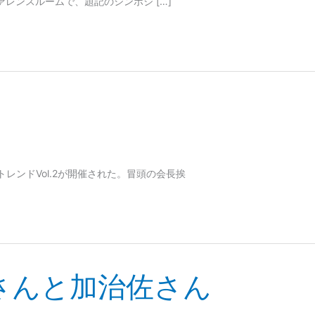
ンファレンスルームで、題記のシンポジ […]
レンドVol.2が開催された。冒頭の会長挨
さんと加治佐さん