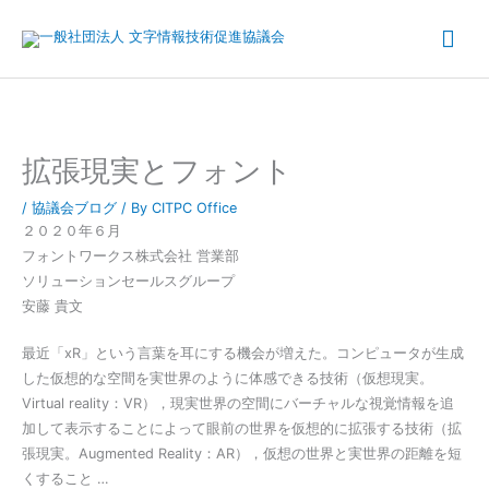
内
メ
容
を
イ
ス
キ
ン
ッ
メ
拡張現実とフォント
プ
ニ
/
協議会ブログ
/ By
CITPC Office
２０２０年６月
ュ
フォントワークス株式会社 営業部
ソリューションセールスグループ
ー
安藤 貴文
最近「xR」という言葉を耳にする機会が増えた。コンピュータが生成
した仮想的な空間を実世界のように体感できる技術（仮想現実。
Virtual reality：VR），現実世界の空間にバーチャルな視覚情報を追
加して表示することによって眼前の世界を仮想的に拡張する技術（拡
張現実。Augmented Reality：AR），仮想の世界と実世界の距離を短
くすること …