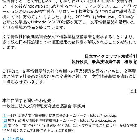
理統合することで個別拡張により損なわれていた相互運用性の改善を行
い、その後Windowsをはじめとするオペレーティングシステム、アプリケ
ーションのUnicode標準対応、サロゲート標準対応など常に日本語対応環
境に向上に努めてまいりました。また、2012年にはWindows、Officeな
ど殆どの製品でUnicode IVS/IVD対応を完了し、文字情報基盤を活用いた
だける環境の整備を終えています。
文字情報技術促進協議会が文字情報基盤整備事業を継承することにより、
多く残る日本語処理とその相互運用の諸課題が解決されることを期待して
います。
日本マイクロソフト株式会社
執行役員 最高技術責任者 榊原 彰
CITPCは、文字情報基盤の社会各層への普及浸透を図るとともに、文字環
境に関する社会の要請及びその変遷等に対して、文字情報基盤を適時適切
に適応させていきます。
以上
本件に関する問い合わせ先：
一般社団法人文字情報技術促進協議会 事務局
[1]
一般社団法人文字情報技術促進協議会ホームページ：https://moji.or.jp/
[2]
独立行政法人情報処理推進機構ホームページ：https://www.ipa.go.jp/
[3]
文字を、“文字符号”と“字形選択子”との組によって指定することにより、多様な異体
字を情報システムで利用できるようにする技術
←
前の投稿