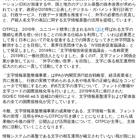
ーション(DX)が加速する中、国と地方のデジタル基盤の抜本改善が求めら
れています。政府が2018年に公表したデジタル・ガバメント実行計画で
は、行政サービス、行政データ連携を推進すべく、外字の必要性の見直し
と、戸籍人名文字の表記に関する文字情報基盤の活用を提唱しています。
CITPCは、2010年、ユニコード標準に含まれるIVS
[3]
と呼ばれる文字の
微細な差異を使い分けることの出来る仕組みを利用して、いわば必要悪と
して長く日本においてIT化を促進する上での障害となってきた外字問題を
解消することを目指して、業界任意団体である「IVS技術促進協議会」と
して発足しました。2014年に「文字情報技術促進協議会」へ名称変更
し、2019年に一般社団法人となりました。多くのIT、文字フォント関係企
業が参加しており、「外字の無い世界」を目指し、文字に係る相互運用性
拡大のために一貫して活動してきています。
「文字情報基盤整備事業」はIPAが内閣官房IT総合戦略室、経済産業省と
共に推進し、行政の実務で求められる人名や地名等の正確な表記をコンピ
ュータで可能にするため、約6万文字の漢字について、フォントの整備や
文字コードの国際規格化等を行いました。2019年6月に発行された
ISO/IEC 10646 ed.5 追補2の発行により、文字情報基盤漢字および変体仮
名の全ての国際規格化が完了しています。
今般、文字情報基盤整備事業の成果物である、文字情報一覧表、フォント
等の管理・活用をIPAからCITPCが引き継ぐことになりました。これら成
果物の今後の保守、公開および活用促進について、CITPCが主導し、主体
的に活動していくこととなります。
情報システムの基盤である文字の相互運用が確立されていない我が国にお