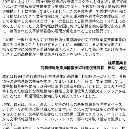
20年度）および汎用電子情報交換環境整備プログラムを引き継ぐ形で実施
された文字情報基盤整備事業（平成22年度～）を独立行政法人情報処理推
進機構とともに実施してまいりました。この事業を通して異体字の利用に
より損なわれてきた文字情報における相互運用性を異体字の整理統合、そ
して不足する文字のユニコードへの登録による国際標準化により向上に努
めてまいりました。文字情報は我が国における情報交換の基盤であると共
に、整備された文字情報基盤の活用が促進されることは重要です。
この度、一般社団法人文字情報技術促進協議会が文字情報基盤整備事業の
成果を引き継ぐことを歓迎するとともに、民間における活用が促進され
様々な文字に関係する課題が解決されること、そして我が国における情報
システムの高度化が一層促進されることを期待しています。
経済産業省
商務情報政策局情報技術利用促進課長 田辺 雄史
政府は1994年の行政情報化推進基本計画以来、IT戦略の一環として、各種
情報の連携基盤の整備を推進してまいりました。特に、文字に関しては、
文字情報基盤を整備し政府や自治体に普及を図るとともに、ヨミガナや英
字も含めた総合的な環境整備を目指し文字環境導入実践ガイドブックを提
供するなど、周辺環境の整備に取り組んでまいりました。
現在、政府は、個人、法人、土地等の社会の基盤情報を管理するベース・
レジストリの整備に取り組んでいますが、これらの情報は多くの文字情報
を含んでおり、文字情報基盤なしでは整備・運用できません。そういう点
から文字情報基盤もベース・レジストリの一部をなす取り組みと認識して
います。
今般、一般社団法人文字情報技術促進協議会に移行されることにより、民