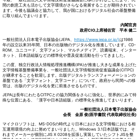
間の創意工夫も活かして文字環境がさらなる発展することが期待されてい
ます。今後も協議会と協力して、我が国におけるデジタル社会の基盤整備
に取り組んでまいります。
内閣官房
政府CIO上席補佐官 平本 健二
一般社団法人日本電子出版協会(JEPA、
https://www.jepa.or.jp/)
は1986
年の設立以来35年間、日本の出版物のデジタル化を推進しています。CD-
ROM、ユニコード、文字フォント、マルチメディア、読書端末、インター
ネット、日本語組版などの標準化や普及促進活動を行ってきました。
この度、独立行政法人情報処理推進機構(IPA)が推進し大きな成果を上げた
文字情報基盤整備事業を、一般社団法人文字情報技術促進協議会(CITPC)
が継承することを歓迎します。出版デジタルトランスフォーメーションの
基盤である「文字フォント、文字コード」について、政府から民間への移
管は、出版のデジタル化を更に前進させるものです。
JEPAは長年にわたるCITPCとの協力関係をさらに強化し、世界的にみて特
殊な位置にある、「漢字や日本語組版」の標準化を推進してまいります。
一般社団法人日本電子出版協会
会長 金原 俊(医学書院 代表取締役社長)
マイクロソフトは、MS-DOSの時代より日本における文字情報における相
互運用環境の向上に努めてまいりました。Windows 3.1日本語版では、そ
れまでメーカーが個別にJIS X 0208を拡張し実装していたシフトJISを整