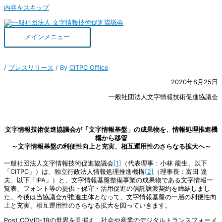
内容をスキップ
メインメニュー
/
プレスリリース
/ By
CITPC Office
2020年8月25日
一般社団法人文字情報技術促進協議会
文字情報技術促進協議会が「文字情報基盤」の成果物を、情報処理推進機
構から移管
～文字情報基盤の利便性向上と充実、相互運用性のさらなる拡大へ～
一般社団法人文字情報技術促進協議会
[1]
（代表理事：小林 龍生、以下
「CITPC」）は、独立行政法人情報処理推進機構
[2]
（理事長：富田 達
夫、以下「IPA」）と、文字情報基盤整備事業の成果物である文字情報一
覧表、フォント等の提供・保守・活用促進の信託譲渡契約を締結しまし
た。今後は当協議会が推進主体となって、文字情報基盤の一層の利便性向
上と充実、相互運用性のさらなる拡大を図っていきます。
Post COVID-19の世界を見据え、社会や産業のデジタルトランスフォーメ