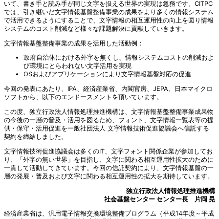
いて、書き手と読み手が同じ文字を扱える世界の実現は急務です。CITPC
では、引き継いだ文字情報基盤整備事業の成果をより多くの情報システム
で活用できるようにすることで、文字情報の相互運用性の向上を図り情報
システムのコスト削減など様々な課題解決に貢献していきます。
文字情報基盤整備事業の成果を活用した活動例：
政府自治体における外字を無くし、情報システムコストの削減およ
び環境にとらわれない文字活用を実現
OSおよびアプリケーションにより文字情報基盤対応の促進
今回の発表にあたり、IPA、経済産業省、内閣官房、JEPA、日本マイクロ
ソフトから、以下のエンドースメントを頂いています。
この度、独立行政法人情報処理推進機構は、文字情報基盤整備事業成果物
の今後の一層の普及・活用を図るため、フォント、文字情報一覧表等の提
供・保守・活用促進を一般社団法人 文字情報技術促進協議会へ信託する
契約を締結しました。
文字情報技術促進協議会は多くのIT、文字フォント関係企業が参加してお
り、「外字の無い世界」を目指し、文字に関わる相互運用性拡大のために
一貫して活動してきています。今回の信託契約により、文字情報基盤の一
層の発展・普及および文字に関わる相互運用性の拡大を期待しています。
独立行政法人情報処理推進機構
社会基盤センター センター長 片岡 晃
経済産業省は、汎用電子情報交換環境整備プログラム（平成14年度～平成