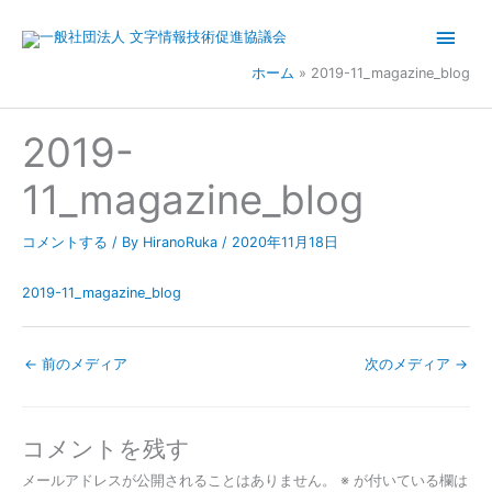
内
メ
容
を
イ
ホーム
2019-11_magazine_blog
ス
キ
ン
2019-
ッ
メ
プ
11_magazine_blog
ニ
コメントする
/ By
HiranoRuka
/
2020年11月18日
ュ
ー
2019-11_magazine_blog
←
前のメディア
次のメディア
→
コメントを残す
メールアドレスが公開されることはありません。
※
が付いている欄は