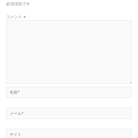
必須項目です
コメント
※
名
前
*
メ
ー
ル
サ
*