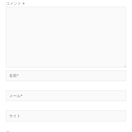
コメント
※
名
前
*
メ
ー
ル
サ
*
イ
ト