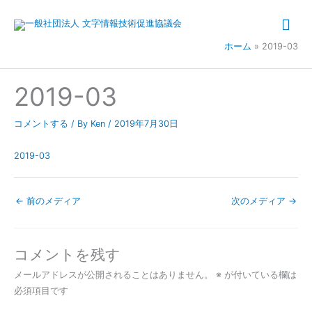
内
メ
容
を
イ
ホーム
2019-03
ス
キ
ン
2019-03
ッ
メ
プ
コメントする
/ By
Ken
/
2019年7月30日
ニ
2019-03
ュ
ー
←
前のメディア
次のメディア
→
コメントを残す
メールアドレスが公開されることはありません。
※
が付いている欄は
必須項目です