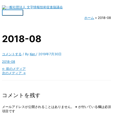
内
名
メ
サ
メ
容
前
ー
イ
イ
を
*
ル
ト
ン
ス
*
メ
ホーム
2018-08
キ
ニ
ッ
ュ
プ
ー
2018-08
コメントする
/ By
Ken
/
2019年7月30日
2018-08
←
前のメディア
次のメディア
→
コメントを残す
メールアドレスが公開されることはありません。
※
が付いている欄は必須
項目です