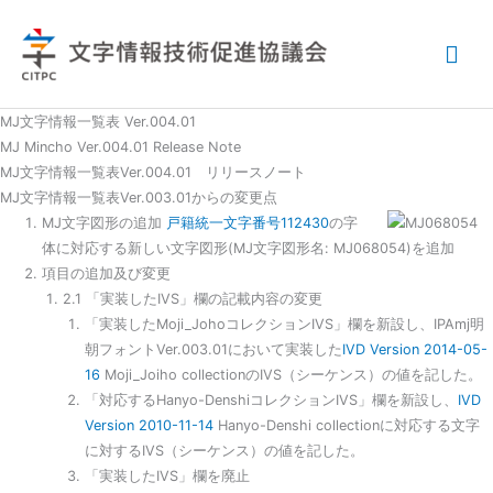
内
メ
容
を
イ
ス
キ
ン
MJ文字情報一覧表 Ver.004.01
ッ
MJ Mincho Ver.004.01 Release Note
メ
プ
MJ文字情報一覧表Ver.004.01 リリースノート
MJ文字情報一覧表Ver.003.01からの変更点
ニ
MJ文字図形の追加
戸籍統一文字番号112430
の字
体に対応する新しい文字図形(MJ文字図形名: MJ068054)を追加
ュ
項目の追加及び変更
ー
2.1 「実装したIVS」欄の記載内容の変更
「実装したMoji_JohoコレクションIVS」欄を新設し、IPAmj明
朝フォントVer.003.01において実装した
IVD Version 2014-05-
16
Moji_Joiho collectionのIVS（シーケンス）の値を記した。
「対応するHanyo-DenshiコレクションIVS」欄を新設し、
IVD
Version 2010-11-14
Hanyo-Denshi collectionに対応する文字
に対するIVS（シーケンス）の値を記した。
「実装したIVS」欄を廃止