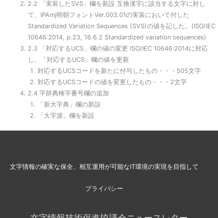
2.2 「実装したSVS」欄を新設 互換漢字に該当する文字に対し
て、IPAmj明朝フォントVer.003.01の実装において付した
Standardized Variation Sequences (SVS)の値を記した。(ISO/IEC
10646:2014, p.23, 16.6.2 Standardized variation sequences)
2.3 「対応するUCS」欄の値の変更 ISO/IEC 10646:2014に対応
し、「対応するUCS」欄の値を更新
対応するUCSコードを新たに付与したもの・・・505文字
対応するUCSコードの値を変更したもの・・・2文字
2.4 字辞典検字番号欄の追加
「新大字典」欄の新設
「大字源」欄を新設
文字情報の確実な保全、相互運用が可能なIT環境の実現を目指して
プライバシー
文字情報技術促進協議会ニュースレター