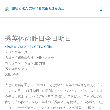
内
メ
容
を
イ
ス
キ
ン
ッ
メ
秀英体の昨日今日明日
プ
ニ
/
協議会ブログ
/ By
CITPC Office
２０１８年８月
ュ
大日本印刷株式会社 ABセンター
コミュニケーション開発本部
ー
秀英体開発グループ
宮田 愛子
人との対話を通じて，気づくことは多い。今年で2年目を迎える「フ
ォントの日）（4月10日）に開催されたイベントで，パネリストをす
る機会に恵まれた（本誌7月号P.74参照）。アドビシステムズ社が提
供する「Typekit」から，当社の「秀英体」を提供している縁だった。
「タイプデザイナーになったきっかけは？」との質問に，檀上で …